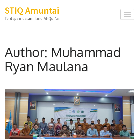
Skip
STIQ Amuntai
to
Terdepan dalam Ilmu Al-Qur'an
content
(Press
Enter)
Author:
Muhammad
Ryan Maulana