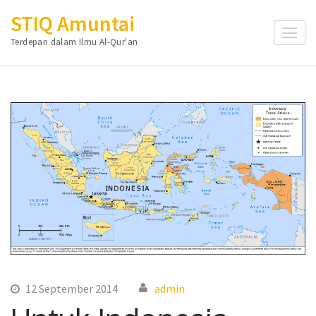
Skip
STIQ Amuntai
to
Terdepan dalam Ilmu Al-Qur'an
content
(Press
Enter)
12 September 2014
admin