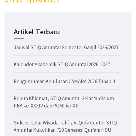
navigation
Memiliki Tujuh Kekuatan
Artikel Terbaru
Jadwal STIQ Amuntai Semester Ganjil 2026/2027
Kalender Akademik STIQ Amuntai 2026-2027
Pengumuman Kelulusan CAMABA 2026 Tahap II
Penuh Khidmat, STIQ Amuntai Gelar Yudisium
PBA ke-XXXIV dan PGMI ke-XII
Sukses Gelar Wisuda Tahfiz V, Qufa Center STIQ
Amuntai Kukuhkan 719 Generasi Qur’ani HSU