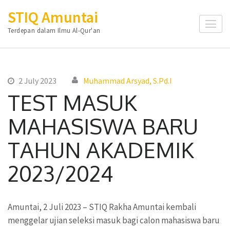
Skip
STIQ Amuntai
to
Terdepan dalam Ilmu Al-Qur'an
content
(Press
Enter)
2 July 2023
Muhammad Arsyad, S.Pd.I
TEST MASUK
MAHASISWA BARU
TAHUN AKADEMIK
2023/2024
Amuntai, 2 Juli 2023 – STIQ Rakha Amuntai kembali
menggelar ujian seleksi masuk bagi calon mahasiswa baru